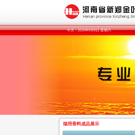
今天：2026年8月8日 星期六
樱桃提取物
香气特征：酸甜果香、甜
桃香。 烟用效果：降刺掩
杂、湿润烟...
香荚兰提取物
香气特征：奶甜香，香荚
特征香。 烟用效果：协调
香，改善...
甜橙提取物
烟用香料成品展示
香气特征：舒适的果香、
橙香。 烟用效果：增进果