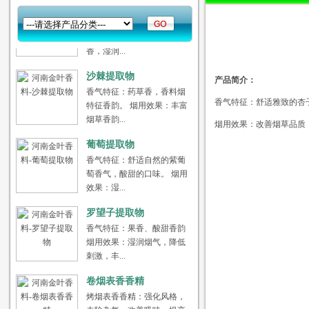
香气特征：舒适的果香、甜
橙香。 烟用效果：增进果甜
香，湿润...
沙棘提取物
香气特征：药草香，香料烟
产品简介：
特征香韵。 烟用效果：丰富
烟草香韵...
香气特征：舒适雅致的杏
烟用效果：改善烟草品质
葡萄提取物
香气特征：舒适自然的紫葡
萄香气，酸甜的口味。 烟用
效果：湿...
罗望子提取物
香气特征：果香、酸甜香韵
烟用效果：湿润烟气，降低
刺激，丰...
卷烟表香香精
烤烟表香香精：强化风格，
去除杂气，改善吸味，提高
香气质...