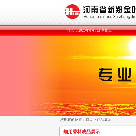
今天：2026年8月7日 星期五
樱桃提取物
香气特征：酸甜果香、甜
桃香。 烟用效果：降刺掩
杂、湿润烟...
香荚兰提取物
香气特征：奶甜香，香荚
您现在的位置：
首页
>
产品展示
特征香。 烟用效果：协调
香，改善...
烟用香料成品展示