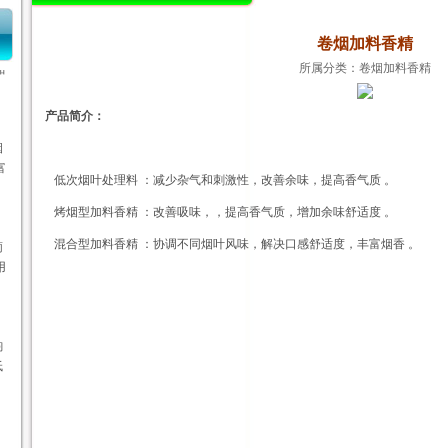
甜
卷烟加料香精
甜
所属分类：卷烟加料香精
产品简介：
烟
富
低次烟叶处理料 ：减少杂气和刺激性，改善余味，提高香气质 。
烤烟型加料香精 ：改善吸味，，提高香气质，增加余味舒适度 。
葡
混合型加料香精 ：协调不同烟叶风味，解决口感舒适度，丰富烟香 。
用
韵
低
，
高