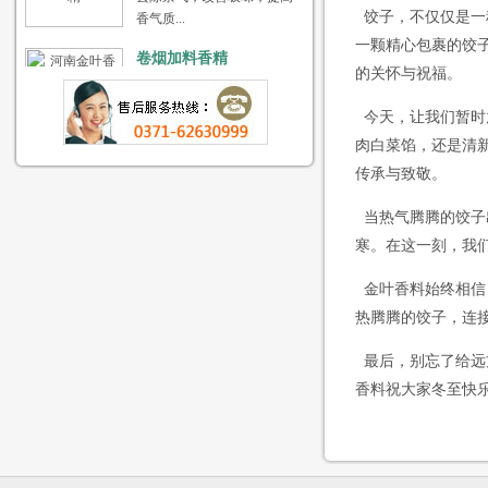
饺子，不仅仅是一
卷烟加料香精
一颗精心包裹的饺
低次烟叶处理料：减少杂气
的关怀与祝福。
和刺激性，改善余味，提高
香气质...
今天，让我们暂时
功能型香基
肉白菜馅，还是清
烟香增效剂 棕色透明液体，
传承与致敬。
采用烟草潜香物质及天...
当热气腾腾的饺子
寒。在这一刻，我
缬草根提取物
香气特征：药草香、缬草特
金叶香料始终相信
征香。 烟用效果：掩盖杂
气，改善烟...
热腾腾的饺子，连
橡木提取物
最后，别忘了给远
香气特征：本草香，陈烟香
香料祝大家冬至快
韵。 烟用效果：提升烟草内
在品质，...
天然果酸
香气特征：果甜香，清甜香