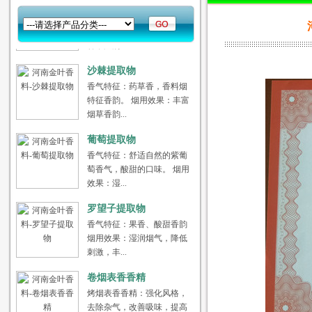
橙香。 烟用效果：增进果甜
香，湿润...
沙棘提取物
香气特征：药草香，香料烟
特征香韵。 烟用效果：丰富
烟草香韵...
葡萄提取物
香气特征：舒适自然的紫葡
萄香气，酸甜的口味。 烟用
效果：湿...
罗望子提取物
香气特征：果香、酸甜香韵
烟用效果：湿润烟气，降低
刺激，丰...
卷烟表香香精
烤烟表香香精：强化风格，
去除杂气，改善吸味，提高
香气质...