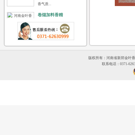
卷烟加料香精
低次烟叶处理料：减少杂气
和刺激性，改善余味，提高
香气质...
功能型香基
烟香增效剂 棕色透明液体，
采用烟草潜香物质及天...
版权所有：河南省新郑金叶香料
联系电话：0371-62630
缬草根提取物
香气特征：药草香、缬草特
征香。 烟用效果：掩盖杂
气，改善烟...
橡木提取物
香气特征：本草香，陈烟香
韵。 烟用效果：提升烟草内
在品质，...
天然果酸
香气特征：果甜香，清甜香