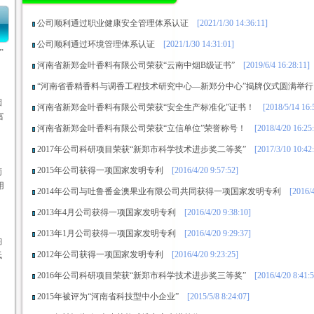
甜
公司顺利通过职业健康安全管理体系认证
[2021/1/30 14:36:11]
甜
公司顺利通过环境管理体系认证
[2021/1/30 14:31:01]
河南省新郑金叶香料有限公司荣获“云南中烟B级证书”
[2019/6/4 16:28:11]
“河南省香精香料与调香工程技术研究中心—新郑分中心”揭牌仪式圆满举行
烟
富
河南省新郑金叶香料有限公司荣获“安全生产标准化”证书！
[2018/5/14 16:
河南省新郑金叶香料有限公司荣获“立信单位”荣誉称号！
[2018/4/20 16:25
2017年公司科研项目荣获“新郑市科学技术进步奖二等奖”
[2017/3/10 10:42
葡
用
2015年公司获得一项国家发明专利
[2016/4/20 9:57:52]
2014年公司与吐鲁番金澳果业有限公司共同获得一项国家发明专利
[2016/4
2013年4月公司获得一项国家发明专利
[2016/4/20 9:38:10]
韵
2013年1月公司获得一项国家发明专利
[2016/4/20 9:29:37]
低
2012年公司获得一项国家发明专利
[2016/4/20 9:23:25]
2016年公司科研项目荣获“新郑市科学技术进步奖三等奖”
[2016/4/20 8:41:5
，
2015年被评为“河南省科技型中小企业”
[2015/5/8 8:24:07]
高