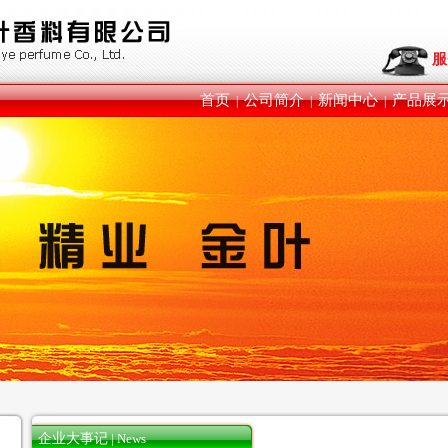
服
首页
公司简介
新闻中心
产品展
|
|
|
樱
兰
烟
企业大事记
| News