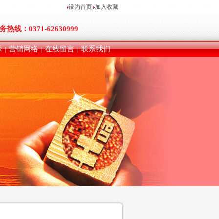
设为首页
加入收藏
务热线：0371-62630999
示
营销网络
在线留言
联系我们
|
|
|