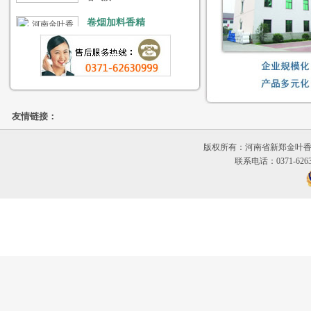
卷烟加料香精
低次烟叶处理料：减少杂气
和刺激性，改善余味，提高
香气质...
功能型香基
烟香增效剂 棕色透明液体，
采用烟草潜香物质及天...
友情链接：
缬草根提取物
版权所有：河南省新郑金叶香料
香气特征：药草香、缬草特
联系电话：0371-62630
征香。 烟用效果：掩盖杂
气，改善烟...
橡木提取物
香气特征：本草香，陈烟香
韵。 烟用效果：提升烟草内
在品质，...
天然果酸
香气特征：果甜香，清甜香
韵。 烟用效果：细腻烟气，