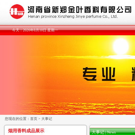
今天：2026年8月10日 星期一
樱桃提取物
香气特征：酸甜果香、甜樱
桃香。 烟用效果：降刺掩
杂、湿润烟...
香荚兰提取物
香气特征：奶甜香，香荚兰
特征香。 烟用效果：协调烟
香，改善...
您现在的位置：
首页
>
大事记
甜橙提取物
香气特征：舒适的果香、甜
烟用香料成品展示
大事记
| News