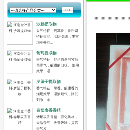
橙香。 烟用效果：增进果甜
香，湿润...
沙棘提取物
香气特征：药草香，香料烟
特征香韵。 烟用效果：丰富
烟草香韵...
葡萄提取物
香气特征：舒适自然的紫葡
萄香气，酸甜的口味。 烟用
效果：湿...
罗望子提取物
香气特征：果香、酸甜香韵
烟用效果：湿润烟气，降低
刺激，丰...
卷烟表香香精
烤烟表香香精：强化风格，
去除杂气，改善吸味，提高
香气质...